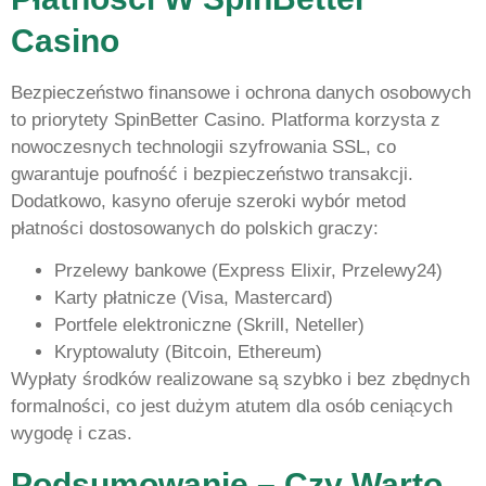
Casino
Bezpieczeństwo finansowe i ochrona danych osobowych
to priorytety SpinBetter Casino. Platforma korzysta z
nowoczesnych technologii szyfrowania SSL, co
gwarantuje poufność i bezpieczeństwo transakcji.
Dodatkowo, kasyno oferuje szeroki wybór metod
płatności dostosowanych do polskich graczy:
Przelewy bankowe (Express Elixir, Przelewy24)
Karty płatnicze (Visa, Mastercard)
Portfele elektroniczne (Skrill, Neteller)
Kryptowaluty (Bitcoin, Ethereum)
Wypłaty środków realizowane są szybko i bez zbędnych
formalności, co jest dużym atutem dla osób ceniących
wygodę i czas.
Podsumowanie – Czy Warto