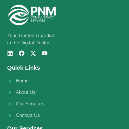
Your Trusted Guardian
in the Digital Realm.
Quick Links
Home
About Us
Our Services
Contact Us
Our Services