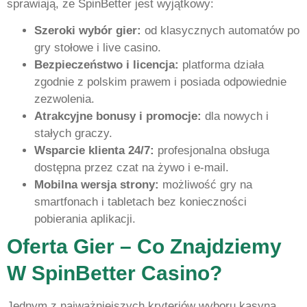
sprawiają, że SpinBetter jest wyjątkowy:
Szeroki wybór gier:
od klasycznych automatów po
gry stołowe i live casino.
Bezpieczeństwo i licencja:
platforma działa
zgodnie z polskim prawem i posiada odpowiednie
zezwolenia.
Atrakcyjne bonusy i promocje:
dla nowych i
stałych graczy.
Wsparcie klienta 24/7:
profesjonalna obsługa
dostępna przez czat na żywo i e-mail.
Mobilna wersja strony:
możliwość gry na
smartfonach i tabletach bez konieczności
pobierania aplikacji.
Oferta Gier – Co Znajdziemy
W SpinBetter Casino?
Jednym z najważniejszych kryteriów wyboru kasyna