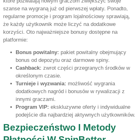
które pozwalają nowym graczom zwiększyć swoje
szanse na wygraną już od pierwszej wpłaty. Ponadto,
regularne promocje i program lojalnościowy sprawiają,
że każdy użytkownik może liczyć na dodatkowe
korzyści. Oto najważniejsze bonusy dostępne na
platformie:
Bonus powitalny:
pakiet powitalny obejmujący
bonus od depozytu oraz darmowe spiny.
Cashback:
zwrot części przegranych środków w
określonym czasie.
Turnieje i wyzwania:
możliwość wygrania
dodatkowych nagród i bonusów w rywalizacji z
innymi graczami.
Program VIP:
ekskluzywne oferty i indywidualne
podejście dla najbardziej aktywnych użytkowników.
Bezpieczeństwo I Metody
Płatności W SpinBetter