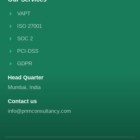
VAPT
ISO 27001
SOC 2
PCI-DSS
GDPR
Head Quarter
Mumbai, India
Contact us
info@pnmconsultancy.com