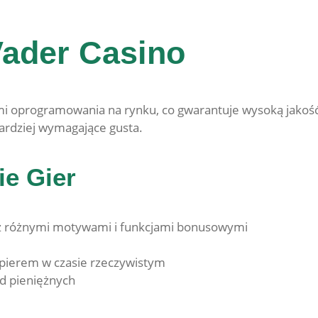
Vader Casino
mi oprogramowania na rynku, co gwarantuje wysoką jakoś
bardziej wymagające gusta.
ie Gier
 z różnymi motywami i funkcjami bonusowymi
pierem w czasie rzeczywistym
d pieniężnych