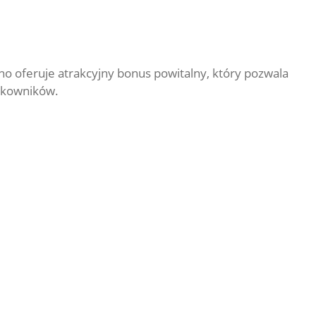
no oferuje atrakcyjny bonus powitalny, który pozwala
ytkowników.