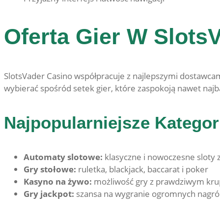
Oferta Gier W Slots
SlotsVader Casino współpracuje z najlepszymi dostawca
wybierać spośród setek gier, które zaspokoją nawet naj
Najpopularniejsze Kategor
Automaty slotowe:
klasyczne i nowoczesne sloty
Gry stołowe:
ruletka, blackjack, baccarat i poker
Kasyno na żywo:
możliwość gry z prawdziwym kru
Gry jackpot:
szansa na wygranie ogromnych nagró