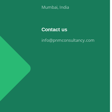
Mumbai, India
Contact us
info@pnmconsultancy.com