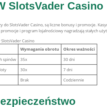
W SlotsVader Casino
 do SlotsVader Casino, są liczne bonusy i promocje. Kasy
e promocje i program lojalnościowy nagradzają stałych uż
 SlotsVader Casino
Wymagania obrotu
Okres ważności
h spinów
35x
30 dni
loty
30x
7 dni
Brak
Codziennie
Bezpieczeństwo