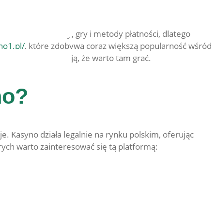
żnorodne bonusy, gry i metody płatności, dlatego
no1.pl/
, które zdobywa coraz większą popularność wśród
tach, które sprawiają, że warto tam grać.
no?
e. Kasyno działa legalnie na rynku polskim, oferując
ych warto zainteresować się tą platformą: