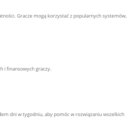
atności. Gracze mogą korzystać z popularnych systemów,
h i finansowych graczy.
iedem dni w tygodniu, aby pomóc w rozwiązaniu wszelkich