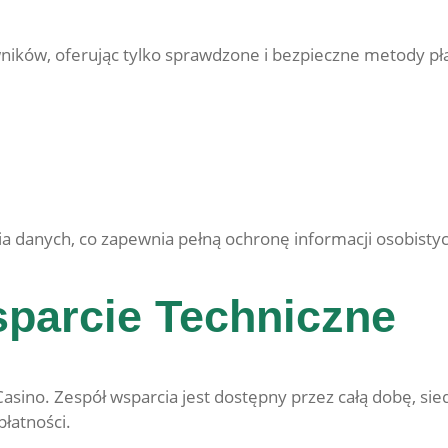
ników, oferując tylko sprawdzone i bezpieczne metody pł
 danych, co zapewnia pełną ochronę informacji osobistyc
sparcie Techniczne
 Casino. Zespół wsparcia jest dostępny przez całą dobę, s
łatności.