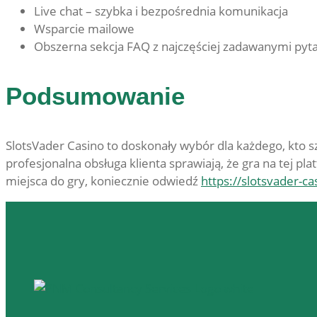
Live chat – szybka i bezpośrednia komunikacja
Wsparcie mailowe
Obszerna sekcja FAQ z najczęściej zadawanymi pyt
Podsumowanie
SlotsVader Casino to doskonały wybór dla każdego, kto s
profesjonalna obsługa klienta sprawiają, że gra na tej p
miejsca do gry, koniecznie odwiedź
https://slotsvader-ca