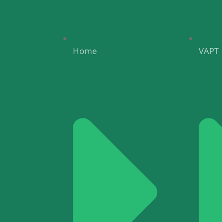
Home
VAPT