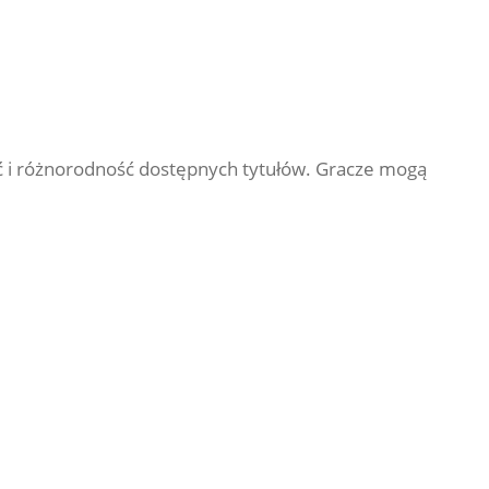
ć i różnorodność dostępnych tytułów. Gracze mogą