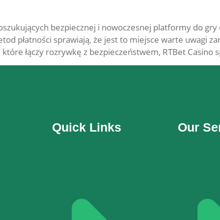
szukujących bezpiecznej i nowoczesnej platformy do gry on
od płatności sprawiają, że jest to miejsce warte uwagi zar
, które łączy rozrywkę z bezpieczeństwem, RTBet Casino s
Quick Links
Our Se