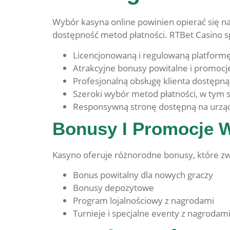
Wybór kasyna online powinien opierać się na 
dostępność metod płatności. RTBet Casino 
Licencjonowaną i regulowaną platform
Atrakcyjne bonusy powitalne i promocje
Profesjonalną obsługę klienta dostępną
Szeroki wybór metod płatności, w tym 
Responsywną stronę dostępną na urzą
Bonusy I Promocje 
Kasyno oferuje różnorodne bonusy, które zwi
Bonus powitalny dla nowych graczy
Bonusy depozytowe
Program lojalnościowy z nagrodami
Turnieje i specjalne eventy z nagrodam