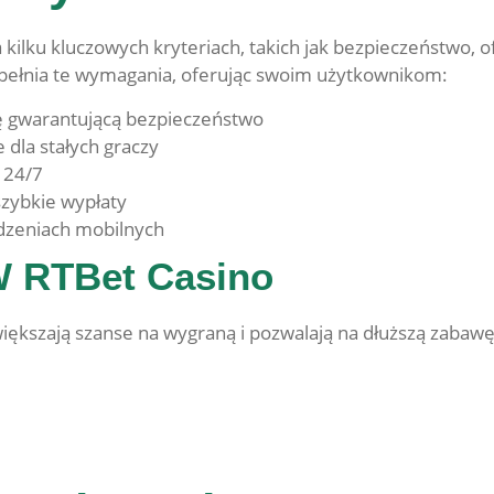
kilku kluczowych kryteriach, takich jak bezpieczeństwo, o
spełnia te wymagania, oferując swoim użytkownikom:
ę gwarantującą bezpieczeństwo
 dla stałych graczy
 24/7
szybkie wypłaty
dzeniach mobilnych
W RTBet Casino
ększają szanse na wygraną i pozwalają na dłuższą zabawę
i