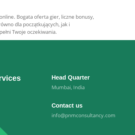
line. Bogata oferta gier, liczne bonusy,
ówno dla początkujących, jak i
pełni Twoje oczekiwania.
rvices
Head Quarter
Mumbai, India
Contact us
info@pnmconsultancy.com