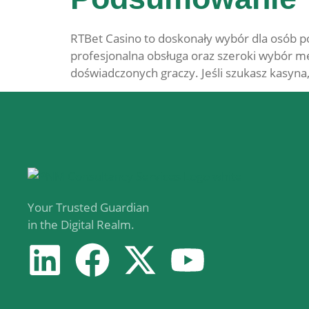
RTBet Casino to doskonały wybór dla osób po
profesjonalna obsługa oraz szeroki wybór met
doświadczonych graczy. Jeśli szukasz kasyna
Your Trusted Guardian
in the Digital Realm.