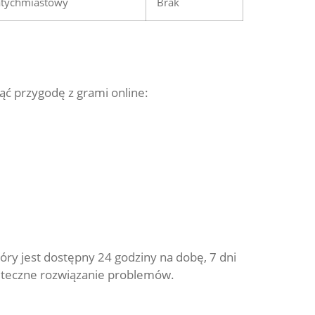
tychmiastowy
Brak
ząć przygodę z grami online:
óry jest dostępny 24 godziny na dobę, 7 dni
kuteczne rozwiązanie problemów.