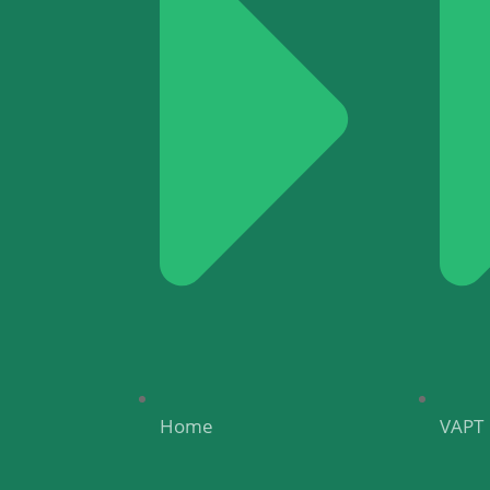
Home
VAPT