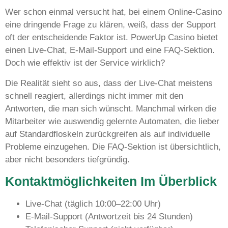
Wer schon einmal versucht hat, bei einem Online-Casino
eine dringende Frage zu klären, weiß, dass der Support
oft der entscheidende Faktor ist. PowerUp Casino bietet
einen Live-Chat, E-Mail-Support und eine FAQ-Sektion.
Doch wie effektiv ist der Service wirklich?
Die Realität sieht so aus, dass der Live-Chat meistens
schnell reagiert, allerdings nicht immer mit den
Antworten, die man sich wünscht. Manchmal wirken die
Mitarbeiter wie auswendig gelernte Automaten, die lieber
auf Standardfloskeln zurückgreifen als auf individuelle
Probleme einzugehen. Die FAQ-Sektion ist übersichtlich,
aber nicht besonders tiefgründig.
Kontaktmöglichkeiten Im Überblick
Live-Chat (täglich 10:00–22:00 Uhr)
E-Mail-Support (Antwortzeit bis 24 Stunden)