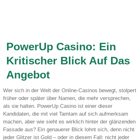
PowerUp Casino: Ein
Kritischer Blick Auf Das
Angebot
Wer sich in der Welt der Online-Casinos bewegt, stolpert
früher oder später über Namen, die mehr versprechen,
als sie halten. PowerUp Casino ist einer dieser
Kandidaten, die mit viel Tamtam auf sich aufmerksam
machen, aber wie sieht es wirklich hinter der glänzenden
Fassade aus? Ein genauerer Blick lohnt sich, denn nicht
jeder Glitzer ist Gold – oder in diesem Fall: nicht jeder