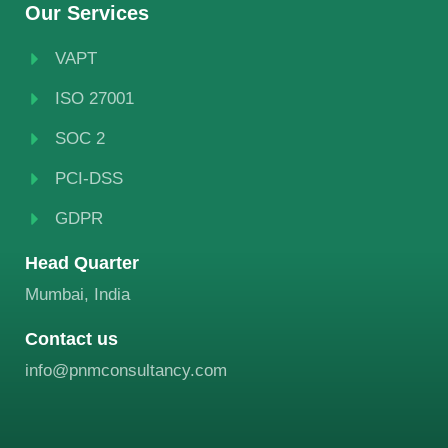
Our Services
VAPT
ISO 27001
SOC 2
PCI-DSS
GDPR
Head Quarter
Mumbai, India
Contact us
info@pnmconsultancy.com