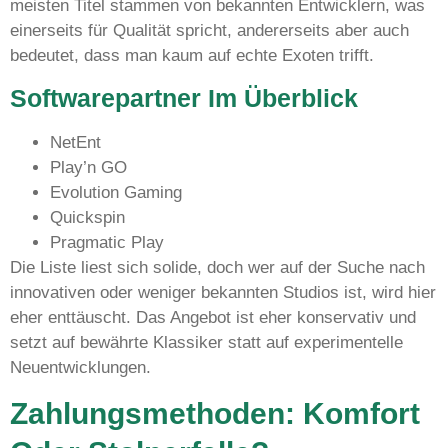
meisten Titel stammen von bekannten Entwicklern, was
einerseits für Qualität spricht, andererseits aber auch
bedeutet, dass man kaum auf echte Exoten trifft.
Softwarepartner Im Überblick
NetEnt
Play’n GO
Evolution Gaming
Quickspin
Pragmatic Play
Die Liste liest sich solide, doch wer auf der Suche nach
innovativen oder weniger bekannten Studios ist, wird hier
eher enttäuscht. Das Angebot ist eher konservativ und
setzt auf bewährte Klassiker statt auf experimentelle
Neuentwicklungen.
Zahlungsmethoden: Komfort