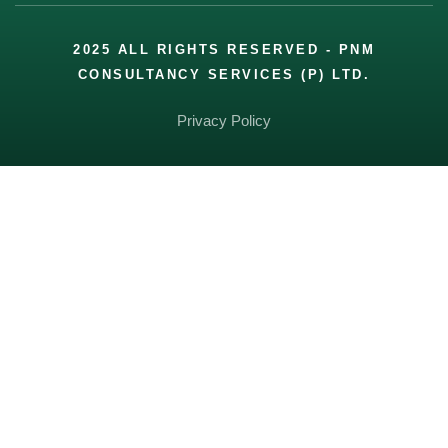
2025 ALL RIGHTS RESERVED - PNM
CONSULTANCY SERVICES (P) LTD.
Privacy Policy