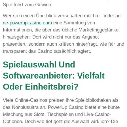
Spin führt zum Gewinn.
Wer sich einen Überblick verschaffen möchte, findet auf
de-powerupcasino.com
eine Sammlung von
Informationen, die über das übliche Marketinggeplänkel
hinausgehen. Dort wird nicht nur das Angebot
präsentiert, sondern auch kritisch hinterfragt, wie fair und
transparent das Casino tatsächlich agiert.
Spielauswahl Und
Softwareanbieter: Vielfalt
Oder Einheitsbrei?
Viele Online-Casinos preisen ihre Spielbibliotheken als
das Nonplusultra an. PowerUp Casino bietet eine bunte
Mischung aus Slots, Tischspielen und Live-Casino-
Optionen. Doch wie tief geht die Auswahl wirklich? Die