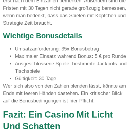
erst nach dem Einzahlen bemerken. Außerdem sind die
Fristen mit 30 Tagen nicht gerade großzügig bemessen,
wenn man bedenkt, dass das Spielen mit Köpfchen und
Strategie Zeit braucht.
Wichtige Bonusdetails
Umsatzanforderung: 35x Bonusbetrag
Maximaler Einsatz während Bonus: 5 € pro Runde
Ausgeschlossene Spiele: bestimmte Jackpots und
Tischspiele
Gültigkeit: 30 Tage
Wer sich also von den Zahlen blenden lässt, könnte am
Ende mit leeren Händen dastehen. Ein kritischer Blick
auf die Bonusbedingungen ist hier Pflicht.
Fazit: Ein Casino Mit Licht
Und Schatten