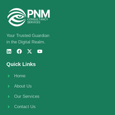
Your Trusted Guardian
in the Digital Realm.
Quick Links
Home
About Us
Our Services
Contact Us