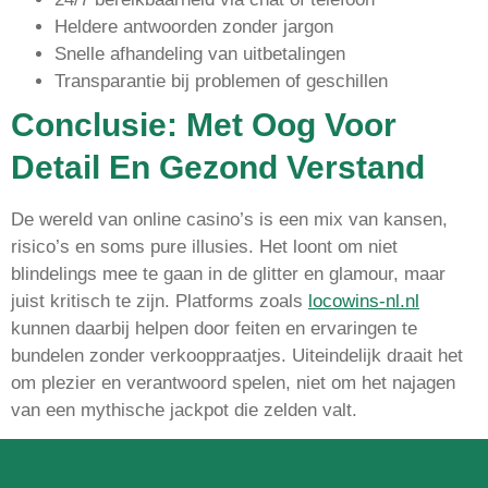
Heldere antwoorden zonder jargon
Snelle afhandeling van uitbetalingen
Transparantie bij problemen of geschillen
Conclusie: Met Oog Voor
Detail En Gezond Verstand
De wereld van online casino’s is een mix van kansen,
risico’s en soms pure illusies. Het loont om niet
blindelings mee te gaan in de glitter en glamour, maar
juist kritisch te zijn. Platforms zoals
locowins-nl.nl
kunnen daarbij helpen door feiten en ervaringen te
bundelen zonder verkooppraatjes. Uiteindelijk draait het
om plezier en verantwoord spelen, niet om het najagen
van een mythische jackpot die zelden valt.