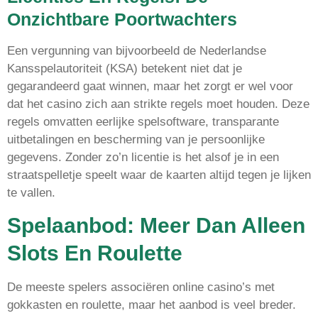
Onzichtbare Poortwachters
Een vergunning van bijvoorbeeld de Nederlandse
Kansspelautoriteit (KSA) betekent niet dat je
gegarandeerd gaat winnen, maar het zorgt er wel voor
dat het casino zich aan strikte regels moet houden. Deze
regels omvatten eerlijke spelsoftware, transparante
uitbetalingen en bescherming van je persoonlijke
gegevens. Zonder zo’n licentie is het alsof je in een
straatspelletje speelt waar de kaarten altijd tegen je lijken
te vallen.
Spelaanbod: Meer Dan Alleen
Slots En Roulette
De meeste spelers associëren online casino’s met
gokkasten en roulette, maar het aanbod is veel breder.