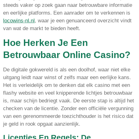
steeds vaker op zoek gaan naar betrouwbare informatie
en eerlijke platforms. Een aanrader om te verkennen is
locowins-nl.nl
, waar je een genuanceerd overzicht vindt
van wat de markt te bieden heeft.
Hoe Herken Je Een
Betrouwbaar Online Casino?
De digitale gokwereld is als een doolhof, waar niet elke
uitgang leidt naar winst of zelfs maar een eerlijke kans.
Het is verleidelijk om te denken dat elk casino met een
flashy website en veel knipperende lichtjes betrouwbaar
is, maar schijn bedriegt vaak. De eerste stap is altijd het
checken van de licentie. Zonder een officiële vergunning
van een gerenommeerde toezichthouder is het risico dat
je geld in rook opgaat aanzienlijk.
Licenties En Regels: De