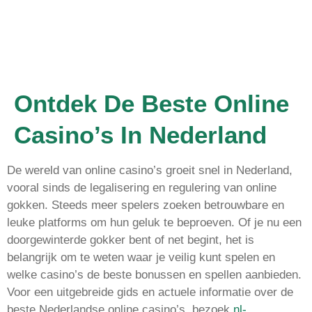
Ontdek De Beste Online
Casino’s In Nederland
De wereld van online casino’s groeit snel in Nederland,
vooral sinds de legalisering en regulering van online
gokken. Steeds meer spelers zoeken betrouwbare en
leuke platforms om hun geluk te beproeven. Of je nu een
doorgewinterde gokker bent of net begint, het is
belangrijk om te weten waar je veilig kunt spelen en
welke casino’s de beste bonussen en spellen aanbieden.
Voor een uitgebreide gids en actuele informatie over de
beste Nederlandse online casino’s, bezoek
nl-