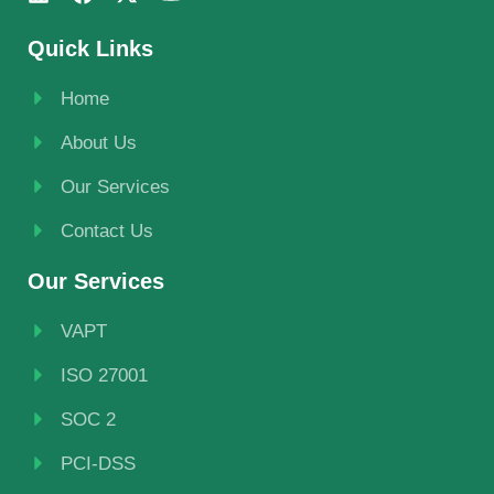
Quick Links
Home
About Us
Our Services
Contact Us
Our Services
VAPT
ISO 27001
SOC 2
PCI-DSS