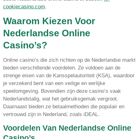
cookiecasino.com
.
Waarom Kiezen Voor
Nederlandse Online
Casino’s?
Online casino’s die zich richten op de Nederlandse markt
bieden verschillende voordelen. Ze voldoen aan de
strenge eisen van de Kansspelautoriteit (KSA), waardoor
je verzekerd bent van een veilige en eerlijke
speelomgeving. Bovendien zijn deze casino’s vaak
Nederlandstalig, wat het gebruiksgemak vergroot.
Daarnaast bieden ze betaalmethoden die populair en
vertrouwd zijn in Nederland, zoals iDEAL.
Voordelen Van Nederlandse Online
Casino’s