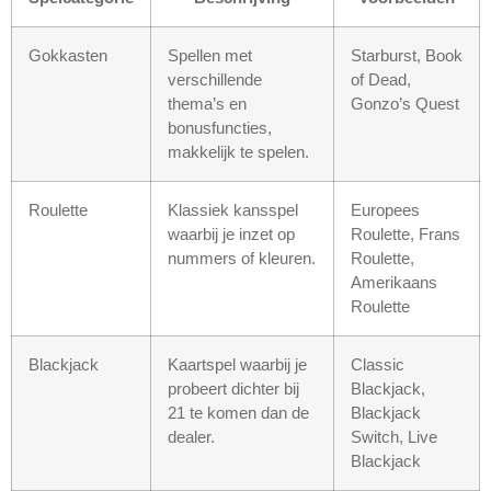
Gokkasten
Spellen met
Starburst, Book
verschillende
of Dead,
thema’s en
Gonzo’s Quest
bonusfuncties,
makkelijk te spelen.
Roulette
Klassiek kansspel
Europees
waarbij je inzet op
Roulette, Frans
nummers of kleuren.
Roulette,
Amerikaans
Roulette
Blackjack
Kaartspel waarbij je
Classic
probeert dichter bij
Blackjack,
21 te komen dan de
Blackjack
dealer.
Switch, Live
Blackjack