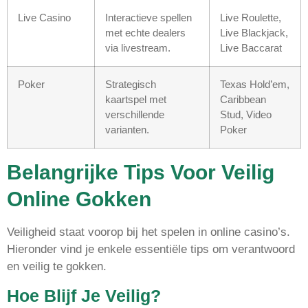
Live Casino
Interactieve spellen
Live Roulette,
met echte dealers
Live Blackjack,
via livestream.
Live Baccarat
Poker
Strategisch
Texas Hold’em,
kaartspel met
Caribbean
verschillende
Stud, Video
varianten.
Poker
Belangrijke Tips Voor Veilig
Online Gokken
Veiligheid staat voorop bij het spelen in online casino’s.
Hieronder vind je enkele essentiële tips om verantwoord
en veilig te gokken.
Hoe Blijf Je Veilig?