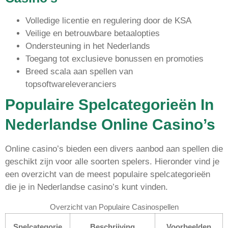
Volledige licentie en regulering door de KSA
Veilige en betrouwbare betaalopties
Ondersteuning in het Nederlands
Toegang tot exclusieve bonussen en promoties
Breed scala aan spellen van
topsoftwareleveranciers
Populaire Spelcategorieën In
Nederlandse Online Casino’s
Online casino’s bieden een divers aanbod aan spellen die
geschikt zijn voor alle soorten spelers. Hieronder vind je
een overzicht van de meest populaire spelcategorieën
die je in Nederlandse casino’s kunt vinden.
Overzicht van Populaire Casinospellen
Spelcategorie
Beschrijving
Voorbeelden