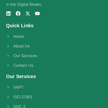
in the Digital Realm.
Quick Links
Home
About Us
Our Services
Contact Us
Our Services
VAPT
ISO 27001
SOC 2