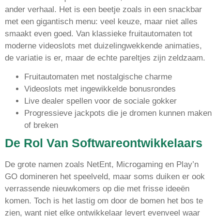
ander verhaal. Het is een beetje zoals in een snackbar
met een gigantisch menu: veel keuze, maar niet alles
smaakt even goed. Van klassieke fruitautomaten tot
moderne videoslots met duizelingwekkende animaties,
de variatie is er, maar de echte pareltjes zijn zeldzaam.
Fruitautomaten met nostalgische charme
Videoslots met ingewikkelde bonusrondes
Live dealer spellen voor de sociale gokker
Progressieve jackpots die je dromen kunnen maken
of breken
De Rol Van Softwareontwikkelaars
De grote namen zoals NetEnt, Microgaming en Play’n
GO domineren het speelveld, maar soms duiken er ook
verrassende nieuwkomers op die met frisse ideeën
komen. Toch is het lastig om door de bomen het bos te
zien, want niet elke ontwikkelaar levert evenveel waar