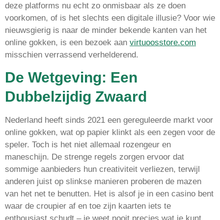
deze platforms nu echt zo onmisbaar als ze doen
voorkomen, of is het slechts een digitale illusie? Voor wie
nieuwsgierig is naar de minder bekende kanten van het
online gokken, is een bezoek aan
virtuoosstore.com
misschien verrassend verhelderend.
De Wetgeving: Een
Dubbelzijdig Zwaard
Nederland heeft sinds 2021 een gereguleerde markt voor
online gokken, wat op papier klinkt als een zegen voor de
speler. Toch is het niet allemaal rozengeur en
maneschijn. De strenge regels zorgen ervoor dat
sommige aanbieders hun creativiteit verliezen, terwijl
anderen juist op slinkse manieren proberen de mazen
van het net te benutten. Het is alsof je in een casino bent
waar de croupier af en toe zijn kaarten iets te
enthousiast schudt – je weet nooit precies wat je kunt