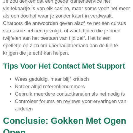
Je zou denken dat een goede klantenservice het
visitekaartje is van elk casino, maar soms voelt het meer
als een doolhof waar je zonder kaart in verdwaalt.
Chatbots die antwoorden geven alsof ze net een cursus
sarcasme hebben gevolgd, of wachttijden die je doen
twijfelen aan het bestaan van tijd zelf. Het is een
spelletje op zich om überhaupt iemand aan de lijn te
krijgen die je écht kan helpen.
Tips Voor Het Contact Met Support
Wees geduldig, maar blijf kritisch
Noteer altijd referentienummers
Gebruik meerdere contactkanalen als het nodig is
Controleer forums en reviews voor ervaringen van
anderen
Conclusie: Gokken Met Ogen
Open