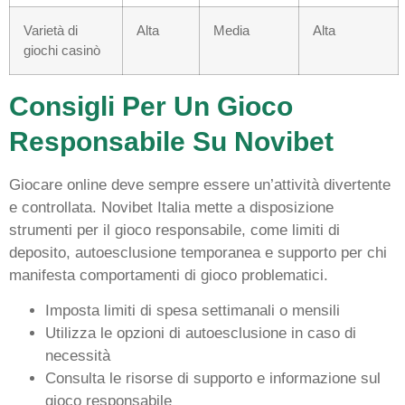
Varietà di
Alta
Media
Alta
giochi casinò
Consigli Per Un Gioco
Responsabile Su Novibet
Giocare online deve sempre essere un’attività divertente
e controllata. Novibet Italia mette a disposizione
strumenti per il gioco responsabile, come limiti di
deposito, autoesclusione temporanea e supporto per chi
manifesta comportamenti di gioco problematici.
Imposta limiti di spesa settimanali o mensili
Utilizza le opzioni di autoesclusione in caso di
necessità
Consulta le risorse di supporto e informazione sul
gioco responsabile