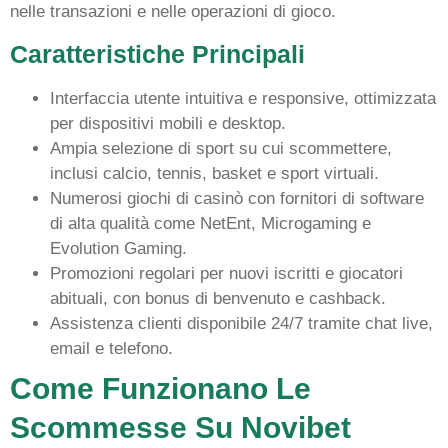
nelle transazioni e nelle operazioni di gioco.
Caratteristiche Principali
Interfaccia utente intuitiva e responsive, ottimizzata
per dispositivi mobili e desktop.
Ampia selezione di sport su cui scommettere,
inclusi calcio, tennis, basket e sport virtuali.
Numerosi giochi di casinò con fornitori di software
di alta qualità come NetEnt, Microgaming e
Evolution Gaming.
Promozioni regolari per nuovi iscritti e giocatori
abituali, con bonus di benvenuto e cashback.
Assistenza clienti disponibile 24/7 tramite chat live,
email e telefono.
Come Funzionano Le
Scommesse Su Novibet