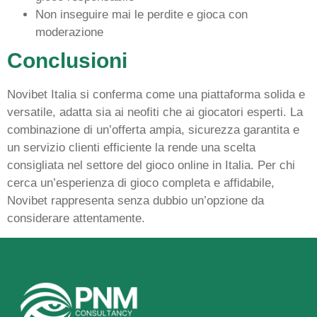
Non inseguire mai le perdite e gioca con
moderazione
Conclusioni
Novibet Italia si conferma come una piattaforma solida e
versatile, adatta sia ai neofiti che ai giocatori esperti. La
combinazione di un’offerta ampia, sicurezza garantita e
un servizio clienti efficiente la rende una scelta
consigliata nel settore del gioco online in Italia. Per chi
cerca un’esperienza di gioco completa e affidabile,
Novibet rappresenta senza dubbio un’opzione da
considerare attentamente.