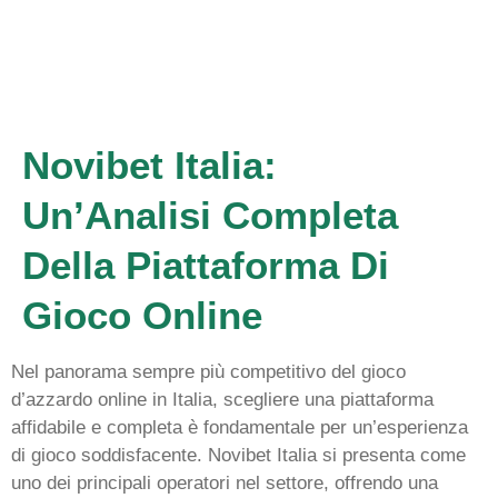
Novibet Italia:
Un’Analisi Completa
Della Piattaforma Di
Gioco Online
Nel panorama sempre più competitivo del gioco
d’azzardo online in Italia, scegliere una piattaforma
affidabile e completa è fondamentale per un’esperienza
di gioco soddisfacente. Novibet Italia si presenta come
uno dei principali operatori nel settore, offrendo una