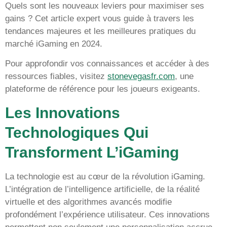
Quels sont les nouveaux leviers pour maximiser ses
gains ? Cet article expert vous guide à travers les
tendances majeures et les meilleures pratiques du
marché iGaming en 2024.
Pour approfondir vos connaissances et accéder à des
ressources fiables, visitez
stonevegasfr.com
, une
plateforme de référence pour les joueurs exigeants.
Les Innovations
Technologiques Qui
Transforment L’iGaming
La technologie est au cœur de la révolution iGaming.
L’intégration de l’intelligence artificielle, de la réalité
virtuelle et des algorithmes avancés modifie
profondément l’expérience utilisateur. Ces innovations