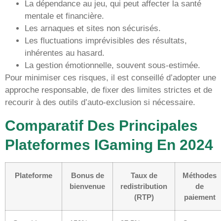
La dépendance au jeu, qui peut affecter la santé
mentale et financière.
Les arnaques et sites non sécurisés.
Les fluctuations imprévisibles des résultats,
inhérentes au hasard.
La gestion émotionnelle, souvent sous-estimée.
Pour minimiser ces risques, il est conseillé d’adopter une
approche responsable, de fixer des limites strictes et de
recourir à des outils d’auto-exclusion si nécessaire.
Comparatif Des Principales
Plateformes IGaming En 2024
Plateforme
Bonus de
Taux de
Méthodes
bienvenue
redistribution
de
(RTP)
paiement