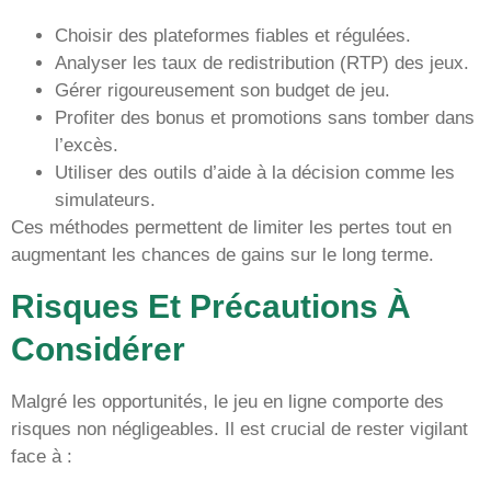
Choisir des plateformes fiables et régulées.
Analyser les taux de redistribution (RTP) des jeux.
Gérer rigoureusement son budget de jeu.
Profiter des bonus et promotions sans tomber dans
l’excès.
Utiliser des outils d’aide à la décision comme les
simulateurs.
Ces méthodes permettent de limiter les pertes tout en
augmentant les chances de gains sur le long terme.
Risques Et Précautions À
Considérer
Malgré les opportunités, le jeu en ligne comporte des
risques non négligeables. Il est crucial de rester vigilant
face à :