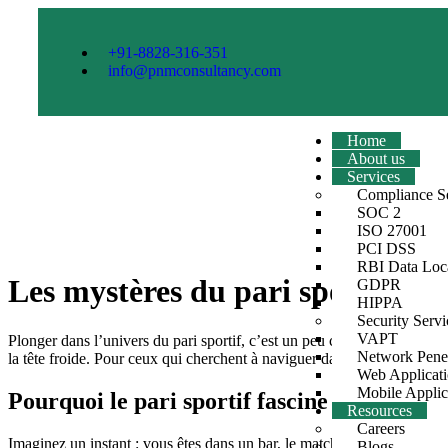
+91-8828-316-351
info@pnmconsultancy.com
Home
About us
Services
Compliance Se
SOC 2
ISO 27001
PCI DSS
RBI Data Loca
Les mystères du pari sportif en 
GDPR
HIPPA
Security Servi
VAPT
Plonger dans l’univers du pari sportif, c’est un peu comme tenter de do
Network Penet
la tête froide. Pour ceux qui cherchent à naviguer dans ce monde par
Web Applicati
Mobile Applica
Pourquoi le pari sportif fascine autant ?
Resources
Careers
Imaginez un instant : vous êtes dans un bar, le match est serré, et votre
Blogs