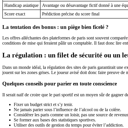
Handicap asiatique
Avantage ou désavantage fictif donné à une éq
Score exact
Prédiction précise du score final
La tentation des bonus : un piège bien ficelé ?
Les offres alléchantes des plateformes de paris sont souvent comparée
conditions de mise qui feraient pâlir un comptable. Il faut donc lire entr
La régulation : un filet de sécurité ou un l
Dans un monde idéal, la régulation des sites de paris garantirait une ex
jouent sur les zones grises. Le joueur avisé doit donc faire preuve de 
Quelques conseils pour parier en toute conscience
Il serait naïf de croire que le pari sportif est un moyen sûr de gagner 
Fixer un budget strict et s’y tenir.
Ne jamais parier sous l’influence de l’alcool ou de la colère.
Considérer les paris comme un loisir, pas une source de revenus
Se former aux bases des statistiques sportives.
Utiliser des outils de gestion du temps pour éviter l’addiction.