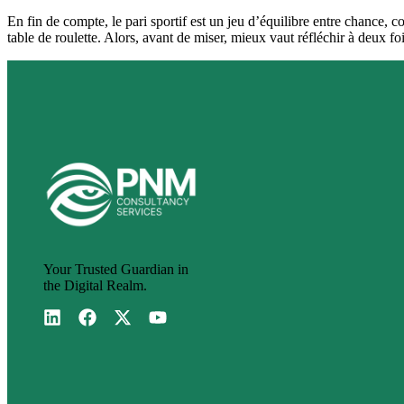
En fin de compte, le pari sportif est un jeu d’équilibre entre chance, c
table de roulette. Alors, avant de miser, mieux vaut réfléchir à deux fois
Your Trusted Guardian in
the Digital Realm.