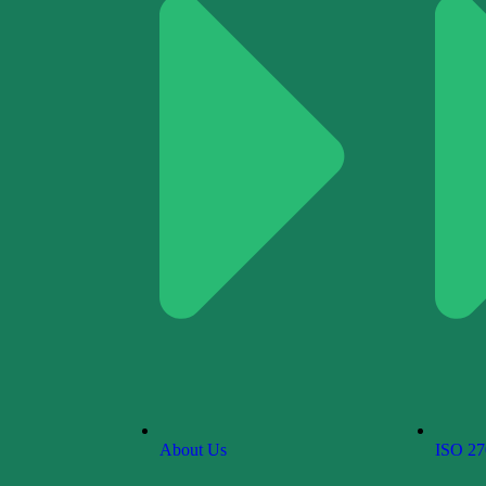
About Us
ISO 27