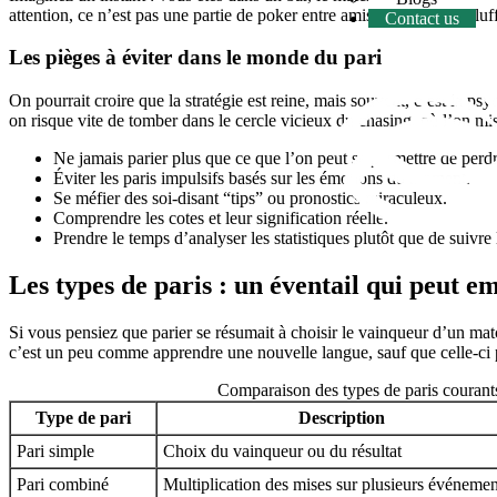
attention, ce n’est pas une partie de poker entre amis où l’on peut bluf
Contact us
Les pièges à éviter dans le monde du pari
On pourrait croire que la stratégie est reine, mais souvent, c’est la ps
on risque vite de tomber dans le cercle vicieux du chasing, où l’on mi
Ne jamais parier plus que ce que l’on peut se permettre de perdr
Éviter les paris impulsifs basés sur les émotions du moment.
Se méfier des soi-disant “tips” ou pronostics miraculeux.
Comprendre les cotes et leur signification réelle.
Prendre le temps d’analyser les statistiques plutôt que de suivre 
Les types de paris : un éventail qui peut e
Si vous pensiez que parier se résumait à choisir le vainqueur d’un mat
c’est un peu comme apprendre une nouvelle langue, sauf que celle-ci pe
Comparaison des types de paris courant
Type de pari
Description
Pari simple
Choix du vainqueur ou du résultat
Pari combiné
Multiplication des mises sur plusieurs événemen