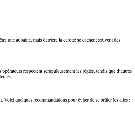
tre une aubaine, mais derrière la carotte se cachent souvent des
ns opérateurs respectent scrupuleusement les règles, tandis que d’autres
tentes.
oût. Voici quelques recommandations pour éviter de se brûler les ailes :