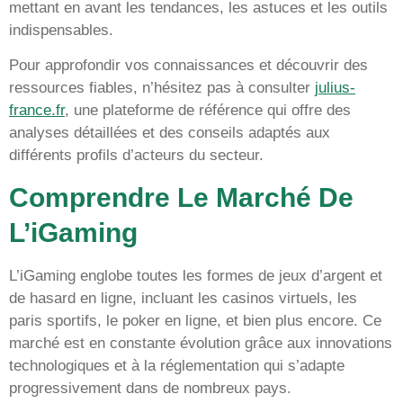
mettant en avant les tendances, les astuces et les outils
indispensables.
Pour approfondir vos connaissances et découvrir des
ressources fiables, n’hésitez pas à consulter
julius-
france.fr
, une plateforme de référence qui offre des
analyses détaillées et des conseils adaptés aux
différents profils d’acteurs du secteur.
Comprendre Le Marché De
L’iGaming
L’iGaming englobe toutes les formes de jeux d’argent et
de hasard en ligne, incluant les casinos virtuels, les
paris sportifs, le poker en ligne, et bien plus encore. Ce
marché est en constante évolution grâce aux innovations
technologiques et à la réglementation qui s’adapte
progressivement dans de nombreux pays.