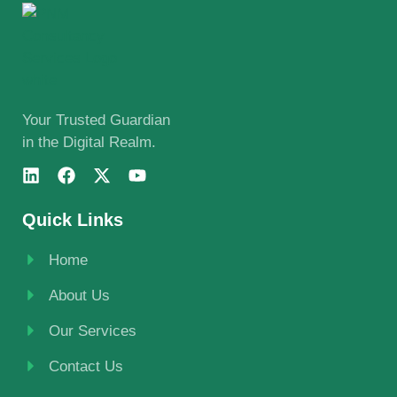
Your Trusted Guardian
in the Digital Realm.
Quick Links
Home
About Us
Our Services
Contact Us