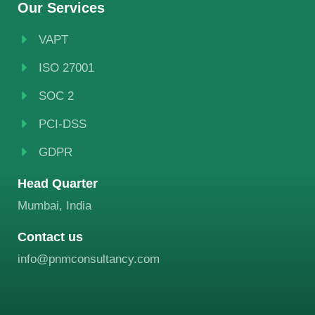
Our Services
VAPT
ISO 27001
SOC 2
PCI-DSS
GDPR
Head Quarter
Mumbai, India
Contact us
info@pnmconsultancy.com