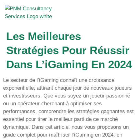
Les Meilleures
Stratégies Pour Réussir
Dans L’iGaming En 2024
Le secteur de l’iGaming connaît une croissance
exponentielle, attirant chaque jour de nouveaux joueurs
et investisseurs. Que vous soyez un joueur passionné
ou un opérateur cherchant à optimiser ses
performances, comprendre les stratégies gagnantes est
essentiel pour tirer le meilleur parti de ce marché
dynamique. Dans cet article, nous vous proposons un
guide complet pour maîtriser l’iGaming en 2024, en