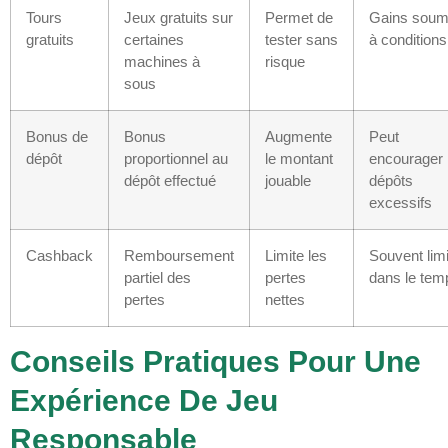
Tours
Jeux gratuits sur
Permet de
Gains soum
gratuits
certaines
tester sans
à conditions
machines à
risque
sous
Bonus de
Bonus
Augmente
Peut
dépôt
proportionnel au
le montant
encourager 
dépôt effectué
jouable
dépôts
excessifs
Cashback
Remboursement
Limite les
Souvent limi
partiel des
pertes
dans le tem
pertes
nettes
Conseils Pratiques Pour Une
Expérience De Jeu
Responsable