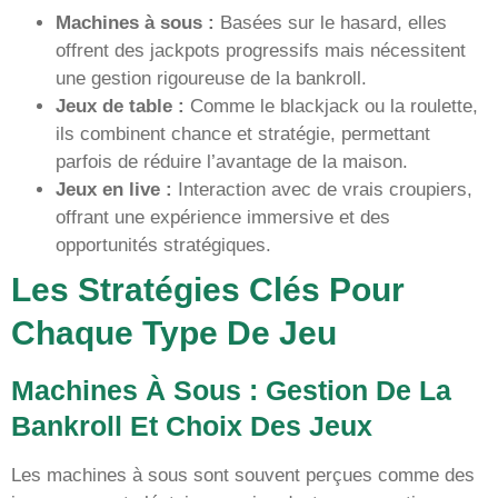
Machines à sous :
Basées sur le hasard, elles
offrent des jackpots progressifs mais nécessitent
une gestion rigoureuse de la bankroll.
Jeux de table :
Comme le blackjack ou la roulette,
ils combinent chance et stratégie, permettant
parfois de réduire l’avantage de la maison.
Jeux en live :
Interaction avec de vrais croupiers,
offrant une expérience immersive et des
opportunités stratégiques.
Les Stratégies Clés Pour
Chaque Type De Jeu
Machines À Sous : Gestion De La
Bankroll Et Choix Des Jeux
Les machines à sous sont souvent perçues comme des