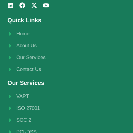
Quick Links
Home
About Us
Our Services
Contact Us
Our Services
VAPT
ISO 27001
SOC 2
PCI-DSS