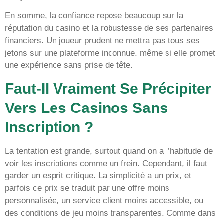
En somme, la confiance repose beaucoup sur la
réputation du casino et la robustesse de ses partenaires
financiers. Un joueur prudent ne mettra pas tous ses
jetons sur une plateforme inconnue, même si elle promet
une expérience sans prise de tête.
Faut-Il Vraiment Se Précipiter
Vers Les Casinos Sans
Inscription ?
La tentation est grande, surtout quand on a l’habitude de
voir les inscriptions comme un frein. Cependant, il faut
garder un esprit critique. La simplicité a un prix, et
parfois ce prix se traduit par une offre moins
personnalisée, un service client moins accessible, ou
des conditions de jeu moins transparentes. Comme dans