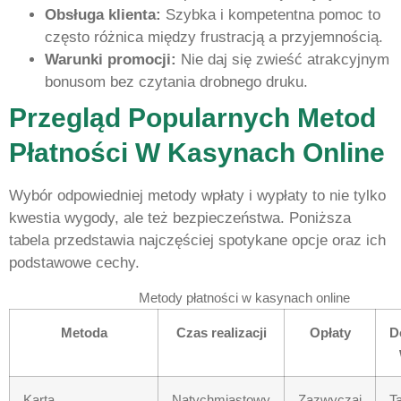
Obsługa klienta:
Szybka i kompetentna pomoc to
często różnica między frustracją a przyjemnością.
Warunki promocji:
Nie daj się zwieść atrakcyjnym
bonusom bez czytania drobnego druku.
Przegląd Popularnych Metod
Płatności W Kasynach Online
Wybór odpowiedniej metody wpłaty i wypłaty to nie tylko
kwestia wygody, ale też bezpieczeństwa. Poniższa
tabela przedstawia najczęściej spotykane opcje oraz ich
podstawowe cechy.
Metody płatności w kasynach online
Metoda
Czas realizacji
Opłaty
D
Karta
Natychmiastowy
Zazwyczaj
T