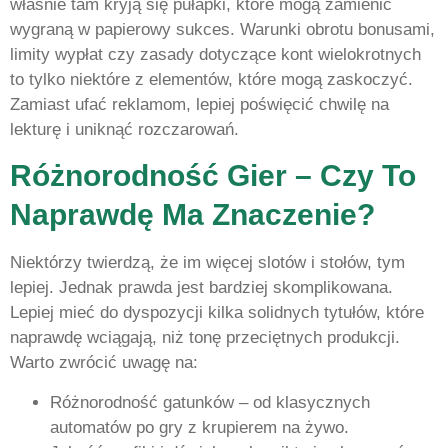
właśnie tam kryją się pułapki, które mogą zamienić
wygraną w papierowy sukces. Warunki obrotu bonusami,
limity wypłat czy zasady dotyczące kont wielokrotnych
to tylko niektóre z elementów, które mogą zaskoczyć.
Zamiast ufać reklamom, lepiej poświęcić chwilę na
lekturę i uniknąć rozczarowań.
Różnorodność Gier – Czy To
Naprawdę Ma Znaczenie?
Niektórzy twierdzą, że im więcej slotów i stołów, tym
lepiej. Jednak prawda jest bardziej skomplikowana.
Lepiej mieć do dyspozycji kilka solidnych tytułów, które
naprawdę wciągają, niż tonę przeciętnych produkcji.
Warto zwrócić uwagę na:
Różnorodność gatunków – od klasycznych
automatów po gry z krupierem na żywo.