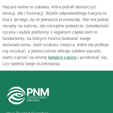
Hazard online to zabawa, która potrafi dostarczyć
emocji, ale i frustracji. Wybór odpowiedniego kasyna to
klucz do tego, by te pierwsze przeważały. Nie ma jednej
recepty na sukces, ale rozsądne podejście, świadomość
ryzyka i wybór platformy z legalnym zapleczem to
fundamenty, na których można budować swoje
doświadczenia. Jeśli szukasz miejsca, które nie próbuje
cię oszukać, a jednocześnie oferuje solidne warunki,
warto zajrzeć na stronę
betalice casino
i przekonać się,
czy spełnia twoje oczekiwania.