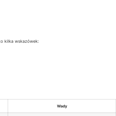
to kilka wskazówek:
Wady