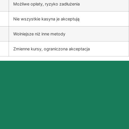
Możliwe opłaty, ryzyko zadłużenia
Nie wszystkie kasyna je akceptują
Wolniejsze niż inne metody
Zmienne kursy, ograniczona akceptacja