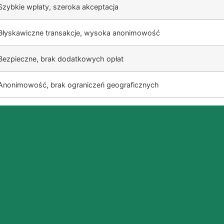
Szybkie wpłaty, szeroka akceptacja
Błyskawiczne transakcje, wysoka anonimowość
Bezpieczne, brak dodatkowych opłat
Anonimowość, brak ograniczeń geograficznych