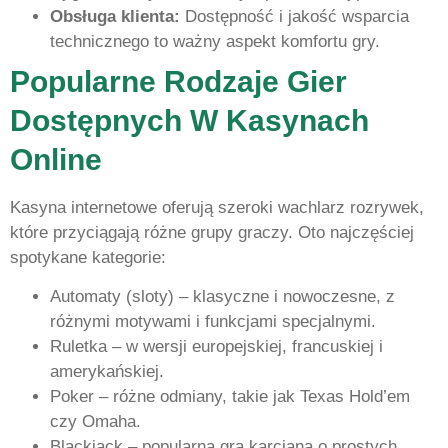
Obsługa klienta:
Dostępność i jakość wsparcia
technicznego to ważny aspekt komfortu gry.
Popularne Rodzaje Gier
Dostępnych W Kasynach
Online
Kasyna internetowe oferują szeroki wachlarz rozrywek,
które przyciągają różne grupy graczy. Oto najczęściej
spotykane kategorie:
Automaty (sloty) – klasyczne i nowoczesne, z
różnymi motywami i funkcjami specjalnymi.
Ruletka – w wersji europejskiej, francuskiej i
amerykańskiej.
Poker – różne odmiany, takie jak Texas Hold’em
czy Omaha.
Blackjack – popularna gra karciana o prostych