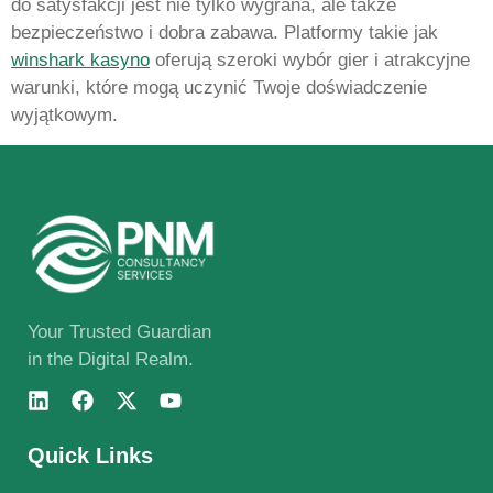
do satysfakcji jest nie tylko wygrana, ale także
bezpieczeństwo i dobra zabawa. Platformy takie jak
winshark kasyno
oferują szeroki wybór gier i atrakcyjne
warunki, które mogą uczynić Twoje doświadczenie
wyjątkowym.
Your Trusted Guardian
in the Digital Realm.
Quick Links