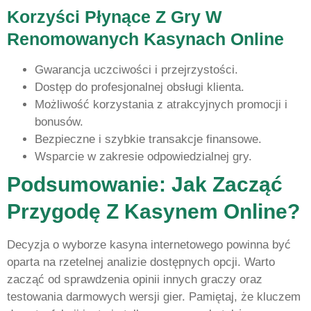
Korzyści Płynące Z Gry W
Renomowanych Kasynach Online
Gwarancja uczciwości i przejrzystości.
Dostęp do profesjonalnej obsługi klienta.
Możliwość korzystania z atrakcyjnych promocji i
bonusów.
Bezpieczne i szybkie transakcje finansowe.
Wsparcie w zakresie odpowiedzialnej gry.
Podsumowanie: Jak Zacząć
Przygodę Z Kasynem Online?
Decyzja o wyborze kasyna internetowego powinna być
oparta na rzetelnej analizie dostępnych opcji. Warto
zacząć od sprawdzenia opinii innych graczy oraz
testowania darmowych wersji gier. Pamiętaj, że kluczem