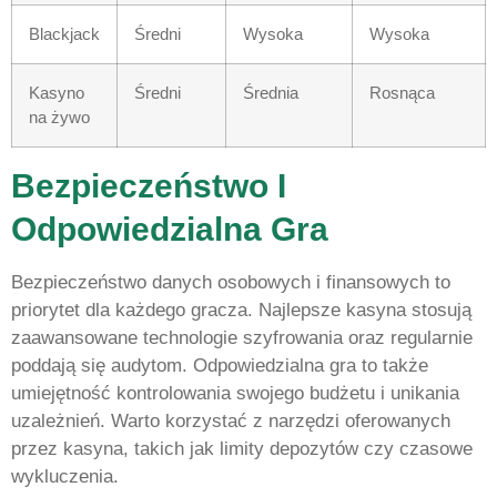
Blackjack
Średni
Wysoka
Wysoka
Kasyno
Średni
Średnia
Rosnąca
na żywo
Bezpieczeństwo I
Odpowiedzialna Gra
Bezpieczeństwo danych osobowych i finansowych to
priorytet dla każdego gracza. Najlepsze kasyna stosują
zaawansowane technologie szyfrowania oraz regularnie
poddają się audytom. Odpowiedzialna gra to także
umiejętność kontrolowania swojego budżetu i unikania
uzależnień. Warto korzystać z narzędzi oferowanych
przez kasyna, takich jak limity depozytów czy czasowe
wykluczenia.