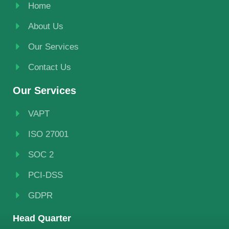
Home
About Us
Our Services
Contact Us
Our Services
VAPT
ISO 27001
SOC 2
PCI-DSS
GDPR
Head Quarter