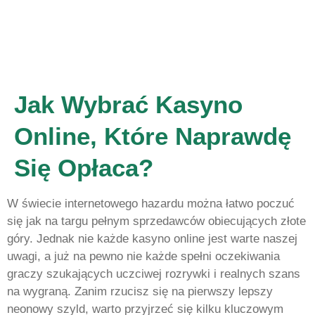
Jak Wybrać Kasyno
Online, Które Naprawdę
Się Opłaca?
W świecie internetowego hazardu można łatwo poczuć
się jak na targu pełnym sprzedawców obiecujących złote
góry. Jednak nie każde kasyno online jest warte naszej
uwagi, a już na pewno nie każde spełni oczekiwania
graczy szukających uczciwej rozrywki i realnych szans
na wygraną. Zanim rzucisz się na pierwszy lepszy
neonowy szyld, warto przyjrzeć się kilku kluczowym