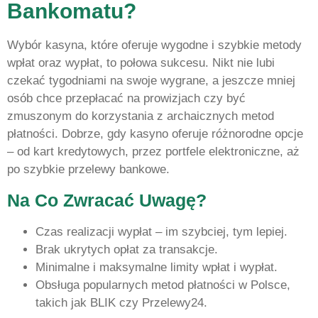
Bankomatu?
Wybór kasyna, które oferuje wygodne i szybkie metody
wpłat oraz wypłat, to połowa sukcesu. Nikt nie lubi
czekać tygodniami na swoje wygrane, a jeszcze mniej
osób chce przepłacać na prowizjach czy być
zmuszonym do korzystania z archaicznych metod
płatności. Dobrze, gdy kasyno oferuje różnorodne opcje
– od kart kredytowych, przez portfele elektroniczne, aż
po szybkie przelewy bankowe.
Na Co Zwracać Uwagę?
Czas realizacji wypłat – im szybciej, tym lepiej.
Brak ukrytych opłat za transakcje.
Minimalne i maksymalne limity wpłat i wypłat.
Obsługa popularnych metod płatności w Polsce,
takich jak BLIK czy Przelewy24.