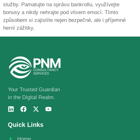
služby. Pamatujte na správu bankrollu, využívejte
bonusy a nikdy nehrajte pod vlivem emocí. Tímto
způsobem si zajistíte nejen bezpečné, ale i příjemné
herní zážitky.
Your Trusted Guardian
in the Digital Realm.
Quick Links
Home