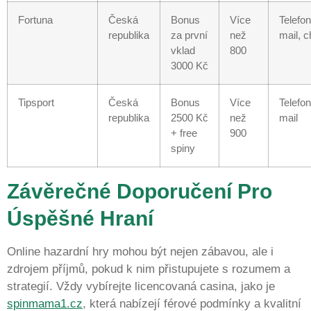
Fortuna
Česká
Bonus
Více
Telefon
republika
za první
než
mail, c
vklad
800
3000 Kč
Tipsport
Česká
Bonus
Více
Telefon
republika
2500 Kč
než
mail
+ free
900
spiny
Závěrečné Doporučení Pro
Úspěšné Hraní
Online hazardní hry mohou být nejen zábavou, ale i
zdrojem příjmů, pokud k nim přistupujete s rozumem a
strategií. Vždy vybírejte licencovaná casina, jako je
spinmama1.cz
, která nabízejí férové podmínky a kvalitní