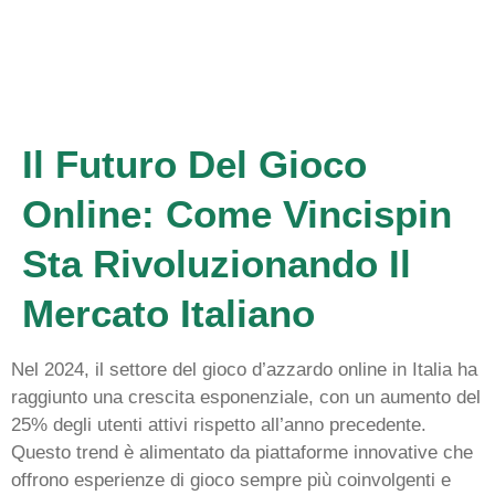
Il Futuro Del Gioco
Online: Come Vincispin
Sta Rivoluzionando Il
Mercato Italiano
Nel 2024, il settore del gioco d’azzardo online in Italia ha
raggiunto una crescita esponenziale, con un aumento del
25% degli utenti attivi rispetto all’anno precedente.
Questo trend è alimentato da piattaforme innovative che
offrono esperienze di gioco sempre più coinvolgenti e