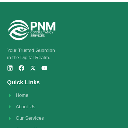
Your Trusted Guardian
in the Digital Realm.
Quick Links
Home
About Us
Our Services