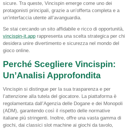
sicure. Tra queste, Vincispin emerge come uno dei
protagonisti principali, grazie a un’offerta completa e a
un’interfaccia utente all’avanguardia.
Se stai cercando un sito affidabile e ricco di opportunità,
vincispin-it.app
rappresenta una scelta strategica per chi
desidera unire divertimento e sicurezza nel mondo del
gioco online.
Perché Scegliere Vincispin:
Un’Analisi Approfondita
Vincispin si distingue per la sua trasparenza e per
l’attenzione alla tutela del giocatore. La piattaforma è
regolamentata dall’Agenzia delle Dogane e dei Monopoli
(ADM), garantendo così il rispetto delle normative
italiane più stringenti. Inoltre, offre una vasta gamma di
giochi, dai classici slot machine ai giochi da tavolo,