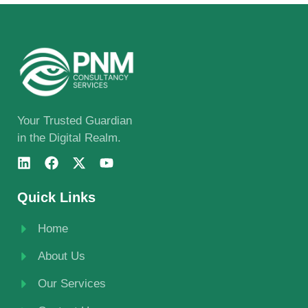
Your Trusted Guardian
in the Digital Realm.
Quick Links
Home
About Us
Our Services