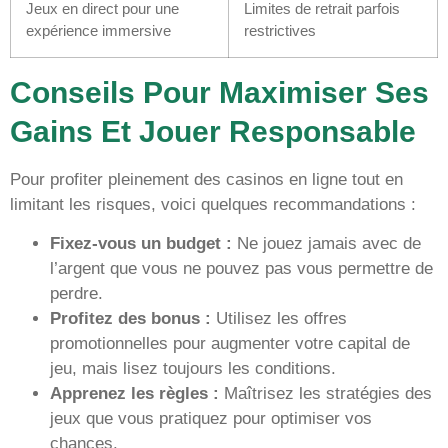
Jeux en direct pour une
Limites de retrait parfois
expérience immersive
restrictives
Conseils Pour Maximiser Ses
Gains Et Jouer Responsable
Pour profiter pleinement des casinos en ligne tout en
limitant les risques, voici quelques recommandations :
Fixez-vous un budget :
Ne jouez jamais avec de
l’argent que vous ne pouvez pas vous permettre de
perdre.
Profitez des bonus :
Utilisez les offres
promotionnelles pour augmenter votre capital de
jeu, mais lisez toujours les conditions.
Apprenez les règles :
Maîtrisez les stratégies des
jeux que vous pratiquez pour optimiser vos
chances.