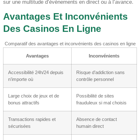
sur une multitude d’événements en direct ou à l’avance.
Avantages Et Inconvénients
Des Casinos En Ligne
Comparatif des avantages et inconvénients des casinos en ligne
Avantages
Inconvénients
Accessibilité 24h/24 depuis
Risque d’addiction sans
n’importe où
contrôle personnel
Large choix de jeux et de
Possibilité de sites
bonus attractifs
frauduleux si mal choisis
Transactions rapides et
Absence de contact
sécurisées
humain direct