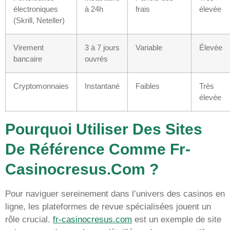
électroniques
à 24h
frais
élevée
(Skrill, Neteller)
Virement
3 à 7 jours
Variable
Élevée
bancaire
ouvrés
Cryptomonnaies
Instantané
Faibles
Très
élevée
Pourquoi Utiliser Des Sites
De Référence Comme Fr-
Casinocresus.com ?
Pour naviguer sereinement dans l’univers des casinos en
ligne, les plateformes de revue spécialisées jouent un
rôle crucial.
fr-casinocresus.com
est un exemple de site