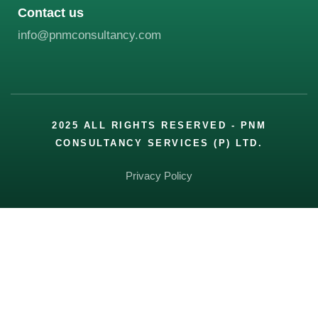
Contact us
info@pnmconsultancy.com
2025 ALL RIGHTS RESERVED - PNM
CONSULTANCY SERVICES (P) LTD.
Privacy Policy