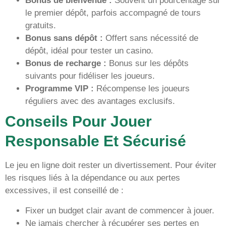
Bonus de bienvenue :
Souvent un pourcentage sur
le premier dépôt, parfois accompagné de tours
gratuits.
Bonus sans dépôt :
Offert sans nécessité de
dépôt, idéal pour tester un casino.
Bonus de recharge :
Bonus sur les dépôts
suivants pour fidéliser les joueurs.
Programme VIP :
Récompense les joueurs
réguliers avec des avantages exclusifs.
Conseils Pour Jouer
Responsable Et Sécurisé
Le jeu en ligne doit rester un divertissement. Pour éviter
les risques liés à la dépendance ou aux pertes
excessives, il est conseillé de :
Fixer un budget clair avant de commencer à jouer.
Ne jamais chercher à récupérer ses pertes en