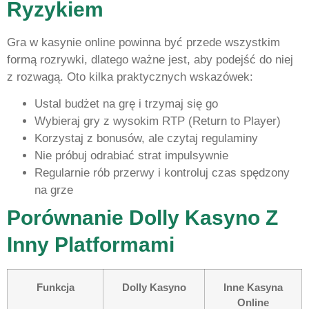
Ryzykiem
Gra w kasynie online powinna być przede wszystkim
formą rozrywki, dlatego ważne jest, aby podejść do niej
z rozwagą. Oto kilka praktycznych wskazówek:
Ustal budżet na grę i trzymaj się go
Wybieraj gry z wysokim RTP (Return to Player)
Korzystaj z bonusów, ale czytaj regulaminy
Nie próbuj odrabiać strat impulsywnie
Regularnie rób przerwy i kontroluj czas spędzony
na grze
Porównanie Dolly Kasyno Z
Inny Platformami
Funkcja
Dolly Kasyno
Inne Kasyna
Online