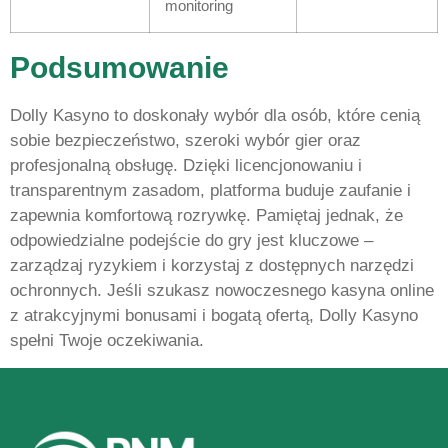
monitoring
Podsumowanie
Dolly Kasyno to doskonały wybór dla osób, które cenią
sobie bezpieczeństwo, szeroki wybór gier oraz
profesjonalną obsługę. Dzięki licencjonowaniu i
transparentnym zasadom, platforma buduje zaufanie i
zapewnia komfortową rozrywkę. Pamiętaj jednak, że
odpowiedzialne podejście do gry jest kluczowe –
zarządzaj ryzykiem i korzystaj z dostępnych narzędzi
ochronnych. Jeśli szukasz nowoczesnego kasyna online
z atrakcyjnymi bonusami i bogatą ofertą, Dolly Kasyno
spełni Twoje oczekiwania.