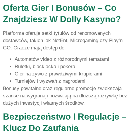
Oferta Gier I Bonusów – Co
Znajdziesz W Dolly Kasyno?
Platforma oferuje setki tytułów od renomowanych
dostawców, takich jak NetEnt, Microgaming czy Play’n
GO. Gracze mają dostęp do:
Automatów video z różnorodnymi tematami
Ruletki, blackjacka i pokera
Gier na żywo z prawdziwymi krupierami
Turniejów i wyzwań z nagrodami
Bonusy powitalne oraz regularne promocje zwiększają
szanse na wygraną i pozwalają na dłuższą rozrywkę bez
dużych inwestycji własnych środków.
Bezpieczeństwo I Regulacje –
Klucz Do Zaufania