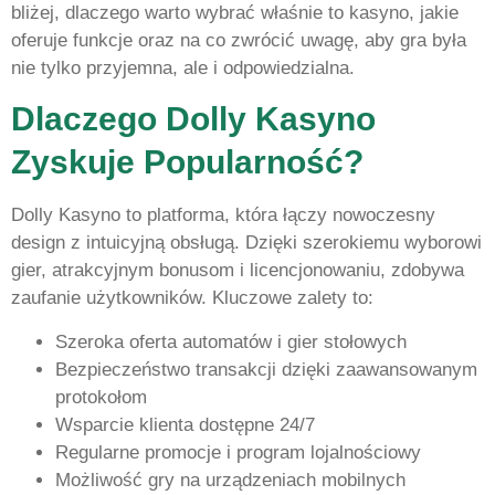
bliżej, dlaczego warto wybrać właśnie to kasyno, jakie
oferuje funkcje oraz na co zwrócić uwagę, aby gra była
nie tylko przyjemna, ale i odpowiedzialna.
Dlaczego Dolly Kasyno
Zyskuje Popularność?
Dolly Kasyno to platforma, która łączy nowoczesny
design z intuicyjną obsługą. Dzięki szerokiemu wyborowi
gier, atrakcyjnym bonusom i licencjonowaniu, zdobywa
zaufanie użytkowników. Kluczowe zalety to:
Szeroka oferta automatów i gier stołowych
Bezpieczeństwo transakcji dzięki zaawansowanym
protokołom
Wsparcie klienta dostępne 24/7
Regularne promocje i program lojalnościowy
Możliwość gry na urządzeniach mobilnych