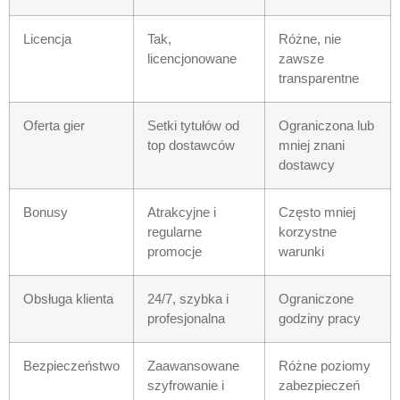
Licencja
Tak,
Różne, nie
licencjonowane
zawsze
transparentne
Oferta gier
Setki tytułów od
Ograniczona lub
top dostawców
mniej znani
dostawcy
Bonusy
Atrakcyjne i
Często mniej
regularne
korzystne
promocje
warunki
Obsługa klienta
24/7, szybka i
Ograniczone
profesjonalna
godziny pracy
Bezpieczeństwo
Zaawansowane
Różne poziomy
szyfrowanie i
zabezpieczeń