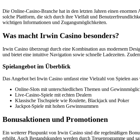
Die Online-Casino-Branche hat in den letzten Jahren einen enormen 
solche Plattform, die sich durch ihre Vielfalt und Benutzerfreundlichke
wichtigen Informationen und Zugangsmöglichkeiten.
Was macht Irwin Casino besonders?
Irwin Casino überzeugt durch eine Kombination aus modernem Design, 
und bietet eine intuitive Navigation sowie schnelle Ladezeiten. Zudem
Spielangebot im Überblick
Das Angebot bei Irwin Casino umfasst eine Vielzahl von Spielen aus
Online-Slots mit unterschiedlichen Themen und Gewinnmöglic
Live-Casino-Spiele mit echten Dealern
Klassische Tischspiele wie Roulette, Blackjack und Poker
Jackpot-Spiele mit hohen Gewinnsummen
Bonusaktionen und Promotionen
Ein weiterer Pluspunkt von Irwin Casino sind die regelmäßigen Bonu
erhöht. Auch Bestandskunden werden durch Treueprogramme und sai