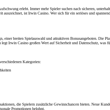
Aufschwung erlebt. Immer mehr Spieler suchen nach sicheren, unterhal
it auszeichnet, ist Irwin Casino. Wer sich für ein seriöses und spannende
einer breiten Spielauswahl und attraktiven Bonusangeboten. Die Plattf
 legt Irwin Casino großen Wert auf Sicherheit und Datenschutz, was für
 verschiedenen Kategorien:
hkeiten
saktionen, die Spielern zusätzliche Gewinnchancen bieten. Neue Kunde
sonale Promotionen belohnt.