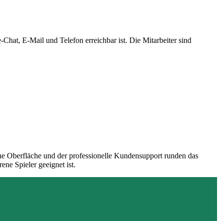
e-Chat, E-Mail und Telefon erreichbar ist. Die Mitarbeiter sind
che Oberfläche und der professionelle Kundensupport runden das
ene Spieler geeignet ist.