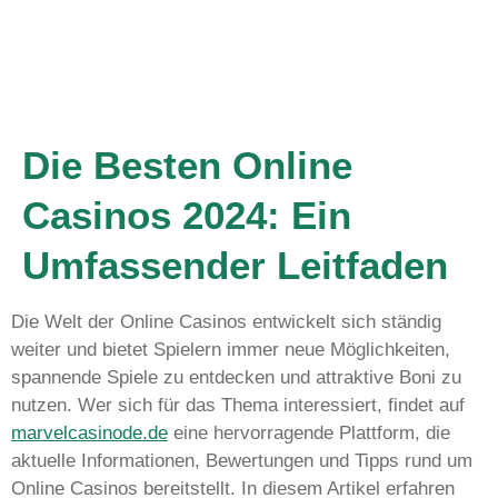
Die Besten Online
Casinos 2024: Ein
Umfassender Leitfaden
Die Welt der Online Casinos entwickelt sich ständig
weiter und bietet Spielern immer neue Möglichkeiten,
spannende Spiele zu entdecken und attraktive Boni zu
nutzen. Wer sich für das Thema interessiert, findet auf
marvelcasinode.de
eine hervorragende Plattform, die
aktuelle Informationen, Bewertungen und Tipps rund um
Online Casinos bereitstellt. In diesem Artikel erfahren