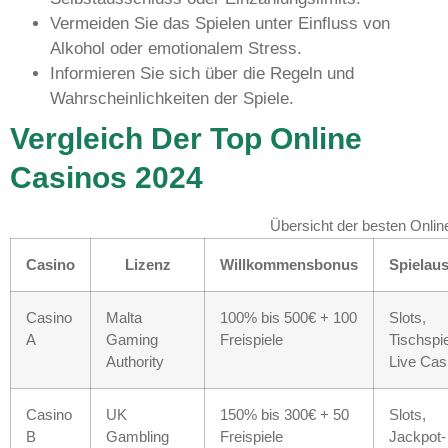
Vermeiden Sie das Spielen unter Einfluss von
Alkohol oder emotionalem Stress.
Informieren Sie sich über die Regeln und
Wahrscheinlichkeiten der Spiele.
Vergleich Der Top Online
Casinos 2024
Übersicht der besten Onli
Casino
Lizenz
Willkommensbonus
Spielau
Casino
Malta
100% bis 500€ + 100
Slots,
A
Gaming
Freispiele
Tischspie
Authority
Live Cas
Casino
UK
150% bis 300€ + 50
Slots,
B
Gambling
Freispiele
Jackpot-