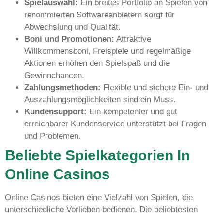
Spielauswahl:
Ein breites Portfolio an Spielen von
renommierten Softwareanbietern sorgt für
Abwechslung und Qualität.
Boni und Promotionen:
Attraktive
Willkommensboni, Freispiele und regelmäßige
Aktionen erhöhen den Spielspaß und die
Gewinnchancen.
Zahlungsmethoden:
Flexible und sichere Ein- und
Auszahlungsmöglichkeiten sind ein Muss.
Kundensupport:
Ein kompetenter und gut
erreichbarer Kundenservice unterstützt bei Fragen
und Problemen.
Beliebte Spielkategorien In
Online Casinos
Online Casinos bieten eine Vielzahl von Spielen, die
unterschiedliche Vorlieben bedienen. Die beliebtesten