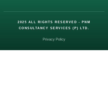
2025 ALL RIGHTS RESERVED - PNM
CONSULTANCY SERVICES (P) LTD.
Privacy Policy