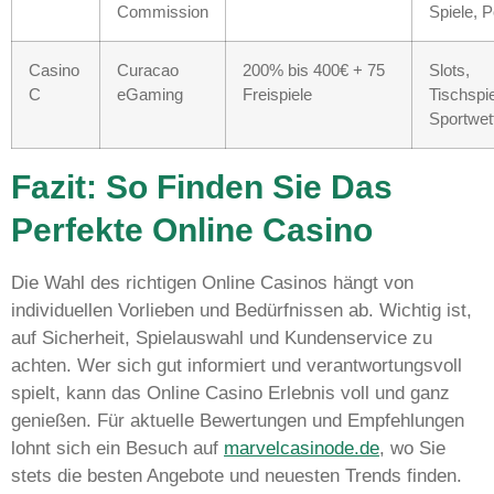
Commission
Spiele, 
Casino
Curacao
200% bis 400€ + 75
Slots,
C
eGaming
Freispiele
Tischspie
Sportwet
Fazit: So Finden Sie Das
Perfekte Online Casino
Die Wahl des richtigen Online Casinos hängt von
individuellen Vorlieben und Bedürfnissen ab. Wichtig ist,
auf Sicherheit, Spielauswahl und Kundenservice zu
achten. Wer sich gut informiert und verantwortungsvoll
spielt, kann das Online Casino Erlebnis voll und ganz
genießen. Für aktuelle Bewertungen und Empfehlungen
lohnt sich ein Besuch auf
marvelcasinode.de
, wo Sie
stets die besten Angebote und neuesten Trends finden.