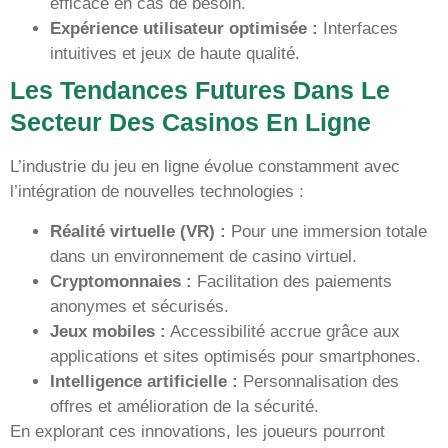
efficace en cas de besoin.
Expérience utilisateur optimisée :
Interfaces
intuitives et jeux de haute qualité.
Les Tendances Futures Dans Le
Secteur Des Casinos En Ligne
L’industrie du jeu en ligne évolue constamment avec
l’intégration de nouvelles technologies :
Réalité virtuelle (VR) :
Pour une immersion totale
dans un environnement de casino virtuel.
Cryptomonnaies :
Facilitation des paiements
anonymes et sécurisés.
Jeux mobiles :
Accessibilité accrue grâce aux
applications et sites optimisés pour smartphones.
Intelligence artificielle :
Personnalisation des
offres et amélioration de la sécurité.
En explorant ces innovations, les joueurs pourront