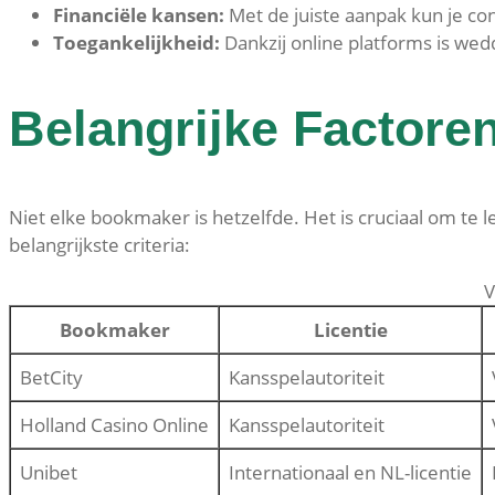
Financiële kansen:
Met de juiste aanpak kun je co
Toegankelijkheid:
Dankzij online platforms is we
Belangrijke Factore
Niet elke bookmaker is hetzelfde. Het is cruciaal om te 
belangrijkste criteria:
V
Bookmaker
Licentie
BetCity
Kansspelautoriteit
Holland Casino Online
Kansspelautoriteit
Unibet
Internationaal en NL-licentie