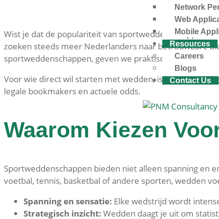
Network Pen
Web Applica
Mobile Appl
Wist je dat de populariteit van sportweddenschappen in 
Resources
zoeken steeds meer Nederlanders naar betrouwbare platf
Careers
sportweddenschappen, geven we praktische tips en verge
Blogs
Voor wie direct wil starten met wedden, is het verstand
Contact Us
legale bookmakers en actuele odds.
Waarom Kiezen Voo
Sportweddenschappen bieden niet alleen spanning en ent
voetbal, tennis, basketbal of andere sporten, wedden vo
Spanning en sensatie:
Elke wedstrijd wordt intense
Strategisch inzicht:
Wedden daagt je uit om statis