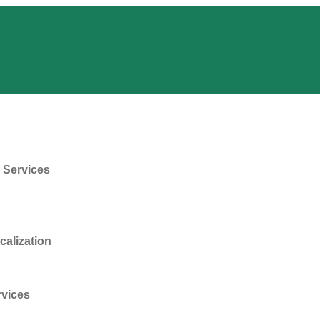
 Services
ds Voor Sportw
calization
rvices