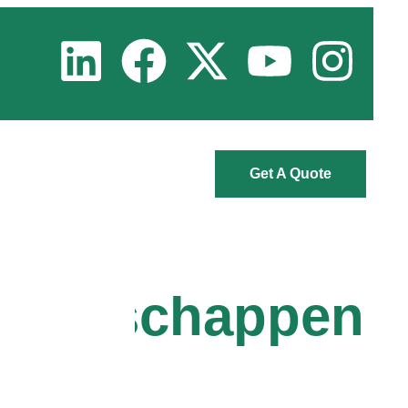
Get A Quote
eddenschappen