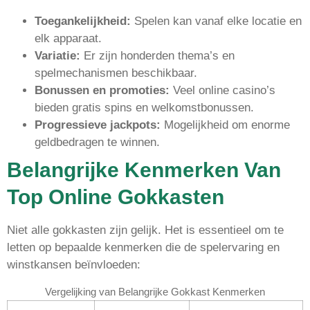
Toegankelijkheid:
Spelen kan vanaf elke locatie en
elk apparaat.
Variatie:
Er zijn honderden thema’s en
spelmechanismen beschikbaar.
Bonussen en promoties:
Veel online casino’s
bieden gratis spins en welkomstbonussen.
Progressieve jackpots:
Mogelijkheid om enorme
geldbedragen te winnen.
Belangrijke Kenmerken Van
Top Online Gokkasten
Niet alle gokkasten zijn gelijk. Het is essentieel om te
letten op bepaalde kenmerken die de spelervaring en
winstkansen beïnvloeden:
Vergelijking van Belangrijke Gokkast Kenmerken