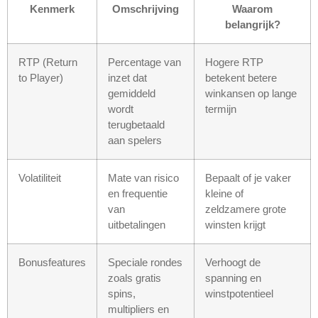
Kenmerk
Omschrijving
Waarom
belangrijk?
RTP (Return
Percentage van
Hogere RTP
to Player)
inzet dat
betekent betere
gemiddeld
winkansen op lange
wordt
termijn
terugbetaald
aan spelers
Volatiliteit
Mate van risico
Bepaalt of je vaker
en frequentie
kleine of
van
zeldzamere grote
uitbetalingen
winsten krijgt
Bonusfeatures
Speciale rondes
Verhoogt de
zoals gratis
spanning en
spins,
winstpotentieel
multipliers en