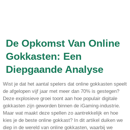
De Opkomst Van Online
Gokkasten: Een
Diepgaande Analyse
Wist je dat het aantal spelers dat online gokkasten speelt
de afgelopen vijf jaar met meer dan 70% is gestegen?
Deze explosieve groei toont aan hoe populair digitale
gokkasten zijn geworden binnen de iGaming-industrie.
Maar wat maakt deze spellen zo aantrekkelijk en hoe
kies je de beste online gokkast? In dit artikel duiken we
diep in de wereld van online gokkasten, waarbij we