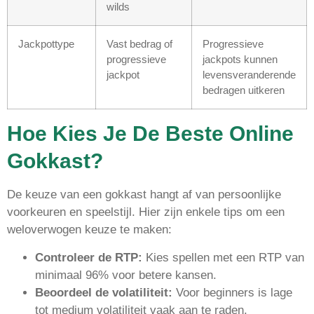
wilds
Jackpottype
Vast bedrag of
Progressieve
progressieve
jackpots kunnen
jackpot
levensveranderende
bedragen uitkeren
Hoe Kies Je De Beste Online
Gokkast?
De keuze van een gokkast hangt af van persoonlijke
voorkeuren en speelstijl. Hier zijn enkele tips om een
weloverwogen keuze te maken:
Controleer de RTP:
Kies spellen met een RTP van
minimaal 96% voor betere kansen.
Beoordeel de volatiliteit:
Voor beginners is lage
tot medium volatiliteit vaak aan te raden.