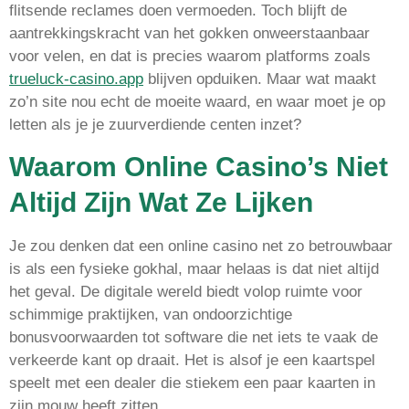
flitsende reclames doen vermoeden. Toch blijft de
aantrekkingskracht van het gokken onweerstaanbaar
voor velen, en dat is precies waarom platforms zoals
trueluck-casino.app
blijven opduiken. Maar wat maakt
zo’n site nou echt de moeite waard, en waar moet je op
letten als je je zuurverdiende centen inzet?
Waarom Online Casino’s Niet
Altijd Zijn Wat Ze Lijken
Je zou denken dat een online casino net zo betrouwbaar
is als een fysieke gokhal, maar helaas is dat niet altijd
het geval. De digitale wereld biedt volop ruimte voor
schimmige praktijken, van ondoorzichtige
bonusvoorwaarden tot software die net iets te vaak de
verkeerde kant op draait. Het is alsof je een kaartspel
speelt met een dealer die stiekem een paar kaarten in
zijn mouw heeft zitten.