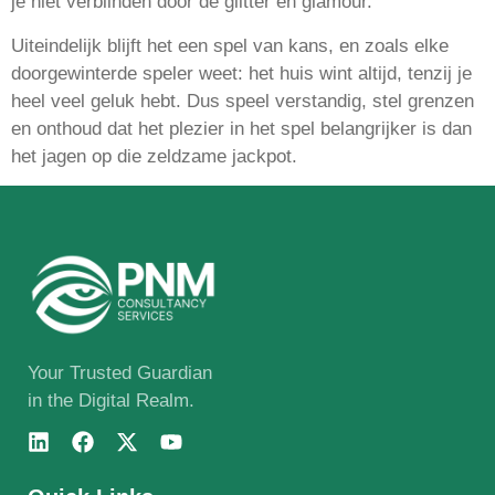
je niet verblinden door de glitter en glamour.
Uiteindelijk blijft het een spel van kans, en zoals elke
doorgewinterde speler weet: het huis wint altijd, tenzij je
heel veel geluk hebt. Dus speel verstandig, stel grenzen
en onthoud dat het plezier in het spel belangrijker is dan
het jagen op die zeldzame jackpot.
Your Trusted Guardian
in the Digital Realm.