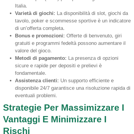
Italia.
Varietà di giochi:
La disponibilità di slot, giochi da
tavolo, poker e scommesse sportive è un indicatore
di un’offerta completa.
Bonus e promozioni:
Offerte di benvenuto, giri
gratuiti e programmi fedeltà possono aumentare il
valore del gioco.
Metodi di pagamento:
La presenza di opzioni
sicure e rapide per depositi e prelievi è
fondamentale.
Assistenza clienti:
Un supporto efficiente e
disponibile 24/7 garantisce una risoluzione rapida di
eventuali problemi.
Strategie Per Massimizzare I
Vantaggi E Minimizzare I
Rischi