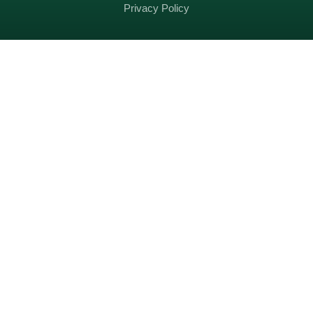
Privacy Policy