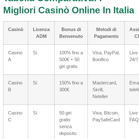
Migliori Casinò Online In Italia
Casinò
Licenza
Bonus di
Metodi di
Assi
ADM
Benvenuto
Pagamento
Cl
Casino
Sì
100% fino a
Visa, PayPal,
Live
A
500€ + 50
Bonifico
24/7
giri gratis
Casino
Sì
150% fino a
Mastercard,
Emai
B
300€
Skrill,
tele
Neteller
Casino
Sì
50 giri
Visa, Bitcoin,
Live
C
gratis
PaySafeCard
FAQ
senza
deposito