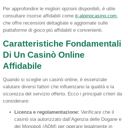
Per approfondire le migliori opzioni disponibili, è utile
consultare risorse affidabili come
it-alpinocasino.com
,
che offre recensioni dettagliate e aggiornate sulle
piattaforme di gioco più affidabili e convenienti.
Caratteristiche Fondamentali
Di Un Casinò Online
Affidabile
Quando si sceglie un casinò online, è essenziale
valutare diversi fattori che influenzano la qualità e la
sicurezza del servizio offerto. Ecco i principali criteri da
considerare:
Licenza e regolamentazione:
Verificare che il
casinò sia autorizzato dall’Agenzia delle Dogane e
dei Monopoli (ADM) per operare legalmente in