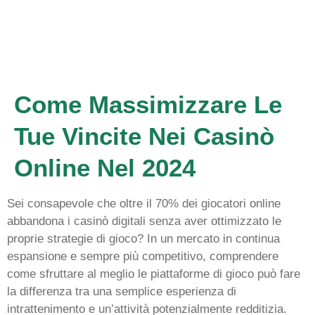
Come Massimizzare Le
Tue Vincite Nei Casinò
Online Nel 2024
Sei consapevole che oltre il 70% dei giocatori online
abbandona i casinò digitali senza aver ottimizzato le
proprie strategie di gioco? In un mercato in continua
espansione e sempre più competitivo, comprendere
come sfruttare al meglio le piattaforme di gioco può fare
la differenza tra una semplice esperienza di
intrattenimento e un’attività potenzialmente redditizia.