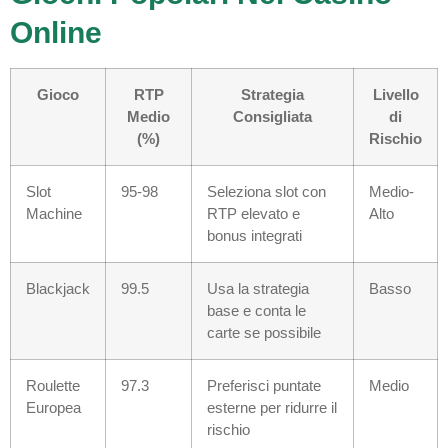
Online
Gioco
RTP
Strategia
Livello
Medio
Consigliata
di
(%)
Rischio
Slot
95-98
Seleziona slot con
Medio-
Machine
RTP elevato e
Alto
bonus integrati
Blackjack
99.5
Usa la strategia
Basso
base e conta le
carte se possibile
Roulette
97.3
Preferisci puntate
Medio
Europea
esterne per ridurre il
rischio