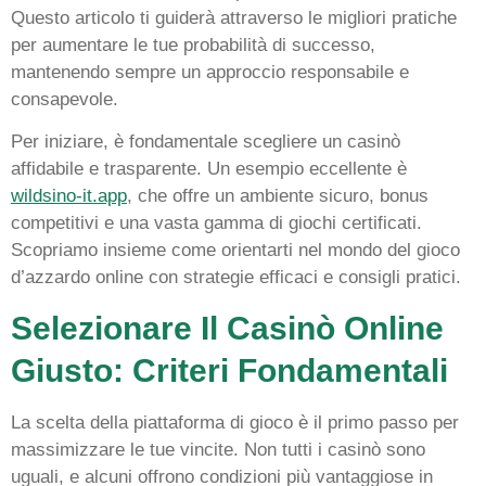
Questo articolo ti guiderà attraverso le migliori pratiche
per aumentare le tue probabilità di successo,
mantenendo sempre un approccio responsabile e
consapevole.
Per iniziare, è fondamentale scegliere un casinò
affidabile e trasparente. Un esempio eccellente è
wildsino-it.app
, che offre un ambiente sicuro, bonus
competitivi e una vasta gamma di giochi certificati.
Scopriamo insieme come orientarti nel mondo del gioco
d’azzardo online con strategie efficaci e consigli pratici.
Selezionare Il Casinò Online
Giusto: Criteri Fondamentali
La scelta della piattaforma di gioco è il primo passo per
massimizzare le tue vincite. Non tutti i casinò sono
uguali, e alcuni offrono condizioni più vantaggiose in