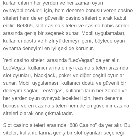
kullanıcıların her yerden ve her zaman oyun
oynayabilecekleri için, hem deneme bonusu veren casino
siteleri hem de en güvenilir casino siteleri olarak kabul
edilir. Bet365, slot casino siteleri ve casino bahis siteleri
arasında geniş bir seçenek sunar. Mobil uygulamaları,
kullanıcı dostu ve hızlı yüklemeyi içerir, böylece oyun
oynama deneyimi en iyi şekilde korunur.
Yeni casino siteleri arasında “LeoVegas” da yer alır.
LeoVegas, kullanıcılarına en iyi casino siteleri arasında
slot oyunları, blackjack, poker ve diğer çeşitli oyunlar
sunar. Mobil uygulaması, kullanıcı dostu ve güvenli bir
deneyim sağlar. LeoVegas, kullanıcıların her zaman ve
her yerden oyun oynayabilecekleri için, hem deneme
bonusu veren casino siteleri hem de en güvenilir casino
siteleri olarak öne çıkmaktadır.
Slot casino siteleri arasında “888 Casino” da yer alır. Bu
siteler, kullanıcılarına geniş bir slot oyunları seçeneği