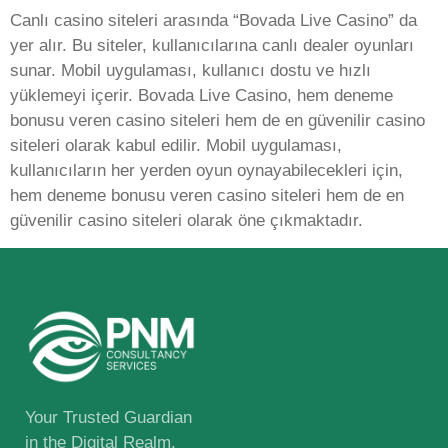
Canlı casino siteleri arasında “Bovada Live Casino” da
yer alır. Bu siteler, kullanıcılarına canlı dealer oyunları
sunar. Mobil uygulaması, kullanıcı dostu ve hızlı
yüklemeyi içerir. Bovada Live Casino, hem deneme
bonusu veren casino siteleri hem de en güvenilir casino
siteleri olarak kabul edilir. Mobil uygulaması,
kullanıcıların her yerden oyun oynayabilecekleri için,
hem deneme bonusu veren casino siteleri hem de en
güvenilir casino siteleri olarak öne çıkmaktadır.
Your Trusted Guardian
in the Digital Realm.