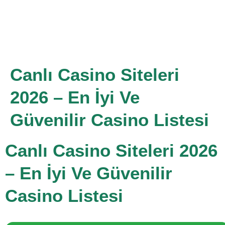
Canlı Casino Siteleri
2026 – En İyi Ve
Güvenilir Casino Listesi
Canlı Casino Siteleri 2026
– En İyi Ve Güvenilir
Casino Listesi