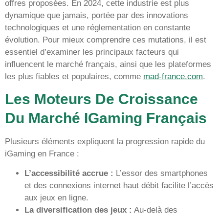
offres proposées. En 2024, cette industrie est plus
dynamique que jamais, portée par des innovations
technologiques et une réglementation en constante
évolution. Pour mieux comprendre ces mutations, il est
essentiel d’examiner les principaux facteurs qui
influencent le marché français, ainsi que les plateformes
les plus fiables et populaires, comme
mad-france.com
.
Les Moteurs De Croissance
Du Marché IGaming Français
Plusieurs éléments expliquent la progression rapide du
iGaming en France :
L’accessibilité accrue :
L’essor des smartphones
et des connexions internet haut débit facilite l’accès
aux jeux en ligne.
La diversification des jeux :
Au-delà des