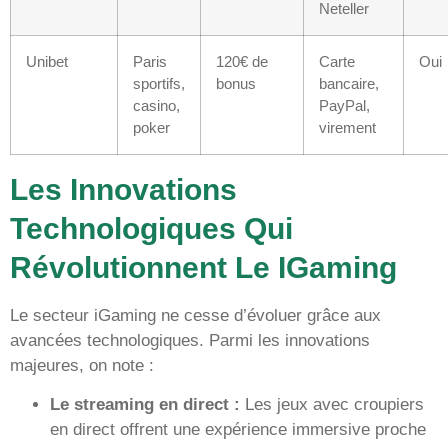
Neteller
Unibet
Paris
120€ de
Carte
Oui
sportifs,
bonus
bancaire,
casino,
PayPal,
poker
virement
Les Innovations
Technologiques Qui
Révolutionnent Le IGaming
Le secteur iGaming ne cesse d’évoluer grâce aux
avancées technologiques. Parmi les innovations
majeures, on note :
Le streaming en direct :
Les jeux avec croupiers
en direct offrent une expérience immersive proche