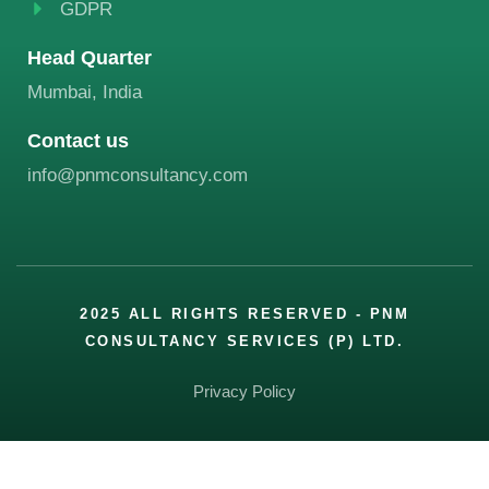
GDPR
Head Quarter
Mumbai, India
Contact us
info@pnmconsultancy.com
2025 ALL RIGHTS RESERVED - PNM
CONSULTANCY SERVICES (P) LTD.
Privacy Policy